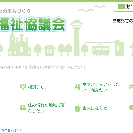
域福祉
>
令和4年度障がい者週間記念行事について
ボランティアをした
相談したい
い・頼みたい
住み慣れた地域で暮
会員になりたい
らしたい
のお知らせ »