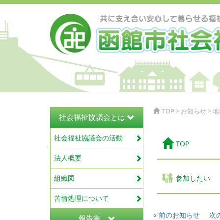
TOP
>
お知らせ
>
地
社会福祉協議会とは
社会福祉協議会の活動
TOP
法人概要
組織図
参加したい
苦情処理について
« 前のお知らせ
次
報告書