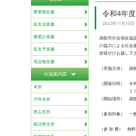
令和4年
事業報告書
2022年11月10日
収支決算書
事業計画書
函館市社会福祉協
の協力による社会
収支予算書
皆様ぜひお越し下
現況報告書
（実施主体） 函
社協案内図
（開催日時） 令和
本所
１０：００
（開始場所） 函
戸井支所
恵山支所
（参加対象） 一
椴法華支所
（参 加 費） 無料