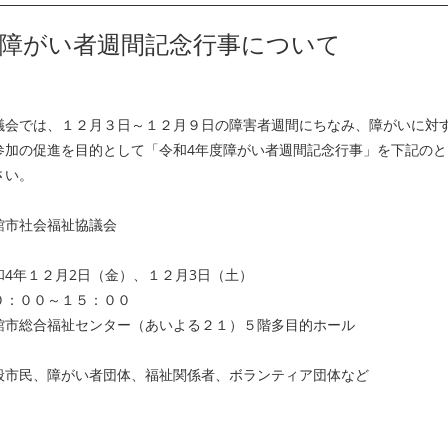
度障がい者週間記念行事について
議会では、１２月３日～１２月９日の障害者週間にちなみ、障がいに対
参加の促進を目的として「令和4年度障がい者週間記念行事」を下記の
さい。
館市社会福祉協議会
4年１２月2日（金）、１２月3日（土）
～１５：００
館市総合福祉センター（あいよる２１）５階多目的ホール
般市民、障がい者団体、福祉関係者、ボランティア団体など