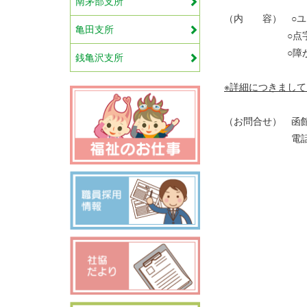
南茅部支所
（内 容） ○ユ
亀田支所
○点字しお
○障がい者福
銭亀沢支所
※詳細につきまして
（お問合せ） 函
電話：２３－